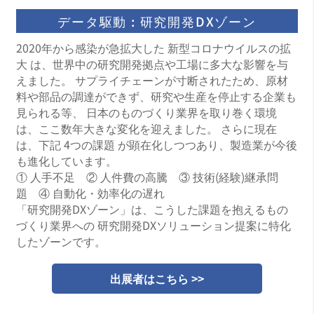
データ駆動 : 研究開発DXゾーン
2020年から感染が急拡大した 新型コロナウイルスの拡
大 は、世界中の研究開発拠点や工場に多大な影響を与
えました。 サプライチェーンが寸断されたため、原材
料や部品の調達ができず、研究や生産を停止する企業も
見られる等、 日本のものづくり業界を取り巻く環境
は、ここ数年大きな変化を迎えました。 さらに現在
は、下記 4つの課題 が顕在化しつつあり、製造業が今後
も進化しています。
① 人手不足 ② 人件費の高騰 ③ 技術(経験)継承問
題 ④ 自動化・効率化の遅れ
「研究開発DXゾーン」は、こうした課題を抱えるもの
づくり業界への 研究開発DXソリューション提案に特化
したゾーンです。
出展者はこちら >>