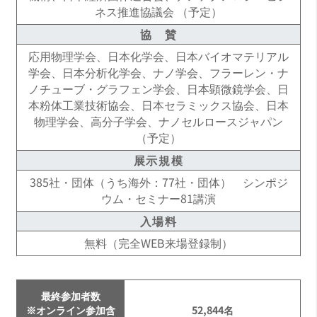
ネス推進協議会 （予定）
量子生命科学研究所 所長 / 名古屋大学量子化学
イノベーション研究所 特任教授）
協 賛
応用物理学会、日本化学会、日本バイオマテリアル
委 員
学会、日本分析化学会、ナノ学会、フラーレン・ナ
石井 伸晃（株式会社レゾナック・ホールディン
ノチューブ・グラフェン学会、日本顕微鏡学会、日
グス 研究開発企画部 戦略企画グループ シニアプ
本粉体工業技術協会、日本セラミックス協会、日本
ロフェッショナル）
物理学会、高分子学会、ナノセルロースジャパン
（予定）
伊藤 忠（文部科学省「材料の社会実装に向けた
プロセスサイエンス構築事業（Materealize）」
展示規模
サブプログラムディレクター）
385社・団体（うち海外：77社・団体） シンポジ
ウム・セミナー81講演
上島 貢（日本ゼオン株式会社 経営企画統括部門
渉外部部長 兼 ZEON NEXT探索本部 ZEON NEXT
入場料
フロンティア 事業探索企画グループ）
無料（完全WEB来場登録制）
金子 和生 （国立研究開発法人新エネルギー・産
業技術総合開発機構 バイオ・材料部 部長）
最終参加者数
木場 祥介 （ユニバーサル マテリアルズ インキ
※オンライン参加含
52,844名