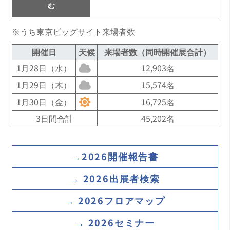
ュベーター株式会社 代表取締役）
む
黒川 卓（中部大学 人間力創成教育院 特任教授）
※うち東京ビッグサイト来場者数
後藤 一起 (東レ株式会社 研究・開発企画部長兼
開催日
天候
来場者数（同時開催展合計）
CR企画室長兼技術センター企画室参事)
1月28日（水）
12,903名
小林 彰宏 （日本電子株式会社 取締役兼常務執行
1月29日（木）
15,574名
役員）
1月30日（金）
16,725名
柴田 直哉（東京大学大学院工学系研究科総合研
3日間合計
45,202名
究機構 機構長・教授）
清水 禎樹（国立研究開発法人 産業技術総合研究
所 材料・化学領域 ナノ材料研究部門 研究部門
→2026開催報告書
長）
→ 2026出展者検索
白根 昌之 （日本電気株式会社 セキュアシステム
プラットフォーム研究所 量子コンピューティン
→ 2026フロアマップ
グ研究グループ ディレクター）
→ 2026セミナー