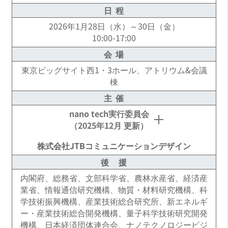
日 程
2026年1月28日（水）～30日（金）
10:00-17:00
会 場
東京ビッグサイト西1・3ホール、アトリウム&会議
棟
主 催
nano tech実行委員会
（2025年12月 更新）
株式会社JTBコミュニケーションデザイン
委 員 長
後 援
川合 知二（大阪大学 産業科学研究所 招聘教授 /
国立研究開発法人新エネルギー・産業技術総合
内閣府、総務省、文部科学省、農林水産省、経済産
開発機構 技術戦略研究センター 栄誉フェロー）
業省、情報通信研究機構、物質・材料研究機構、科
学技術振興機構、産業技術総合研究所、新エネルギ
副委員長
ー・産業技術総合開発機構、量子科学技術研究開発
機構、日本経済団体連合会、ナノテクノロジービジ
馬場 嘉信（量子科学技術研究開発機構（QST）