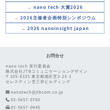
関谷 毅 （大阪大学 産業科学研究所 教授）
→ nano tech 大賞2026
高瀬 一郎（一般社団法人ナノテクノロジービジ
ネス推進協議会 事務局長）
→ 2026主催者企画
特別シンポジウム
武田 真一（一般社団法人日本ディスパージョン
→ 2026 nanoinsight
japan
センター 代表理事）
武仲 能子（国立研究開発法人産業技術総合研究
所 材料・化学領域 機能化学研究部門 主任研究
員）
お問合せ
田中 秀吉（国立研究開発法人情報通信研究機構
nano tech 実行委員会
未来ICT研究所 神戸フロンティア研究センター
株式会社JTBコミュニケーションデザイン
研究センター長）
〒105-8335 東京都港区芝3-23-1
セレスティン芝三井ビルディング
出村 雅彦（国立研究開発法人物質・材料研究機
構 技術開発・共用部門 部門長）
nanotech@jtbcom.co.jp
内藤 牧男（大阪大学名誉教授）
03-5657-0760
03-5657-0645
長山 智男（株式会社リコー 技術統括部 技術経営