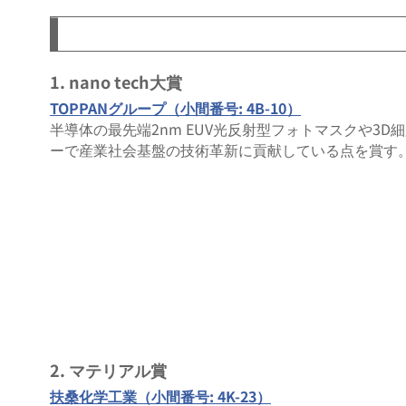
1. nano tech大賞
TOPPANグループ（小間番号: 4B-10）
半導体の最先端2nm EUV光反射型フォトマスクや3
ーで産業社会基盤の技術革新に貢献している点を賞す
2. マテリアル賞
扶桑化学工業（小間番号: 4K-23）