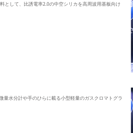
材料として、比誘電率2.0の中空シリカを高周波用基板向け
、極微量水分計や手のひらに載る小型軽量のガスクロマトグラ