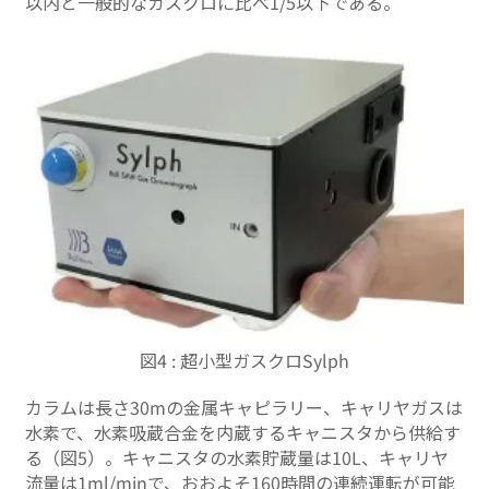
以内と一般的なガスクロに比べ1/5以下である。
図4 : 超小型ガスクロSylph
カラムは長さ30mの金属キャピラリー、キャリヤガスは
水素で、水素吸蔵合金を内蔵するキャニスタから供給す
る（図5）。キャニスタの水素貯蔵量は10L、キャリヤ
流量は1ml/minで、おおよそ160時間の連続運転が可能