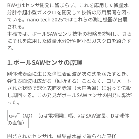
BW社はセンサ開発に留まらず、これを応用した微量水
分計や超小型ガスクロを開発して技術の応用展開を図っ
ている。nano tech 2025ではこれらの測定機器が出展
される。
本稿では、ボールSAWセンサ技術の概略を説明し、さら
にそれを応用した微量水分計や超小型ガスクロを紹介す
る。
1.ボールSAWセンサの原理
剛体球表面に生じた弾性表面波が次の式を満たすとき、
弾性表面波は広がる（回折する）ことなく、コリメート
された状態で球体表面を赤道（大円軌道）に沿って伝搬
し周回する。この発見がボールSAWセンサの開発に繋が
った。
α=√（λD）（αは電極開口幅、λはSAW波長、Dは球体
の直径）
開発されたセンサは、単結晶水晶で造られた直径