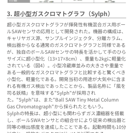
3. 超小型ガスクロマトグラフ（Sylph）
超小型ガスクロマトグラフが揮発性有機混合ガス用ボー
ルSAWセンサの応用として開発された。機器の構成は、
キャリヤガス源、サンプルインジェクタ、分離カラム、
検出器からなる通常のガスクロマトグラフと同様である
が、独自のボールSAWセンサの特長を活かして手のひら
サイズに超小型化（13☓17☓8cm）、重量も2kgに軽量化
されている（図4）。小型冷蔵庫並みの大きさや重量で
ある一般的なガスクロマトグラフと比較すると驚くべき
小型化、軽量化である。開発当初の用途が大気中に含ま
れる有機ガス検出であったことから、製品名称に「風を
司る妖精」を意味する"Sylph"が採用され
た。"Sylph"は、また"Ball SAW Tiny Metal Column
Gas Chromatograph"から採られたともいう。
Sylphの特長は、超小型にも関わらずガス濃縮器を搭載
し、ボールSWAセンサとの組合せにより従来の検出器と
同等の検出感度を達成したことである。起動時間も10分