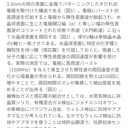
3.3mmの球の表面に金属でパターニングしたすだれ状
電極を取付けた構造である（図1）。電極にバースト状
高周波を印加すると電極から弾性表面波が励起され、水
晶球表面に生じた電極開口幅（α）と等しい幅の弾性表
面波がコリメートされた状態で赤道（大円軌道）に沿っ
て水晶球表面を周回する（図2）。球のz軸は単結晶水晶
のc軸と一致させてある。水晶球表面に特定の化学種と
親和性を持つ膜（感応膜）を付設しておくと、吸着した
分子の量に応じて弾性表面波の周回速度が影響を受け
る。実際の測定では、電極に高周波バースト
（150MHz）を与えて発生させた弾性波の周回速度の変
化から吸着量が求められる。周回回数を例えば100回に
増やすことで、周回時間のズレが集積して検出感度を高
めることが出来る（図3）。
被検出ガスと感応膜の組合せとしては、水蒸気検出に非
晶質シリカ、有機混合ガス検出にジメチルシロキサン、
水素検出にパラジウム合金、ウィルス検出に抗体やアプ
タマなどが考えられている。なかでもウィルス検出に抗
体やアプタマを使うことは特許出願済で、抗原抗体セン