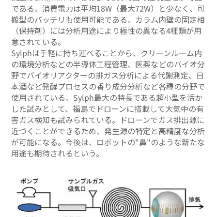
である。消費電力は平均18W（最大72W）と少なく、可
搬型のバッテリも使用可能である。カラム内壁の固定相
（保持剤）には分析用途により極性の異なる4種類が用
意されている。
Sylphは手軽に持ち運べることから、クリーンルーム内
の環境分析などの半導体工程管理、医薬などのバイオ分
野でバイオリアクターの排ガス分析による代謝測定、日
本酒など発酵プロセスの香り成分分析など各種の分野で
使用されている。Sylph最大の特長である超小型を活か
した試みとして、福島でドローンに搭載して大気中の有
害ガス検知も試みられている。ドローンでガス排出源に
近づくことができるため、発生源の特定と高精度な分析
が可能になる。今後は、ロボットの"鼻"のような新たな
用途も期待されるという。