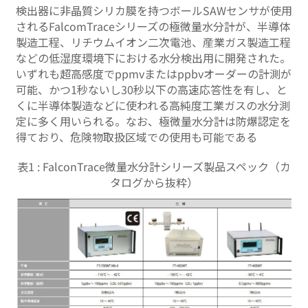
検出器に非晶質シリカ膜を持つボールSAWセンサが使用
されるFalcomTraceシリーズの極微量水分計が、半導体
製造工程、リチウムイオン二次電池、産業ガス製造工程
などの低湿度環境下における水分検出用に開発された。
いずれも超高感度でppmvまたはppbvオーダーの計測が
可能、かつ1秒ないし30秒以下の高速応答性を有し、と
くに半導体製造などに使われる高純度工業ガスの水分測
定に多く用いられる。なお、極微量水分計は防爆認定を
得ており、危険物取扱区域での使用も可能である
表1 : FalconTrace微量水分計シリーズ製品スペック（カ
タログから抜粋）