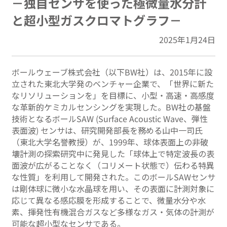
－独自センサを使った極微量水分計
と超小型ガスクロマトグラフ－
2025年1月24日
ボールウェーブ株式会社（以下BW社）は、2015年に設
立された東北大学発のベンチャー企業で、「世界に新た
なリソリューションを」を目標に、小型・高速・高感度
な革新的ケミカルセンシングを実現した。BW社の基盤
技術となるボールSAW (Surface Acoustic Wave、弾性
表面波) センサは、研究開発部長を務める山中一司氏
（東北大学名誉教授）が、1999年、球体表面上の非破
壊計測の探索研究中に発見した「球体上で特定波長の表
面波が広がることなく（コリメート状態で）伝わる特異
な性質」を利用して開発された。このボールSAWセンサ
は剛体球に微小な水晶球を用い、その表面に計測対象に
応じて異なる感応膜を形成することで、微量水分や水
素、揮発性有機混合ガスなど多様なガス・気体の計測が
可能な超小型なセンサである。