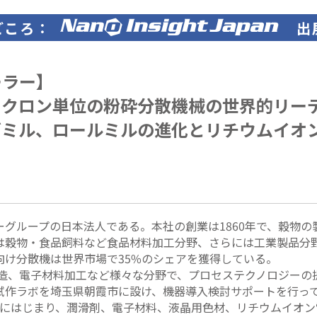
どころ：
出
ーラー】
ミクロン単位の粉砕分散機械の世界的リー
ズミル、ロールミルの進化とリチウムイオ
グループの日本法人である。本社の創業は1860年で、穀物
は穀物・食品飼料など食品材料加工分野、さらには工業製品分
け分散機は世界市場で35%のシェアを獲得している。
製造、電子材料加工など様々な分野で、プロセステクノロジー
試作ラボを埼玉県朝霞市に設け、機器導入検討サポートを行っ
ーラーミルにはじまり、潤滑剤、電子材料、液晶用色材、リチウムイ