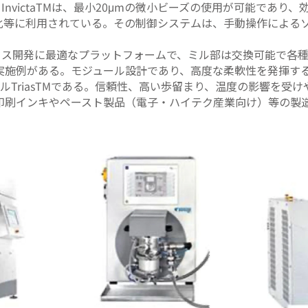
ia InvictaTMは、最小20μmの微小ビーズの使用が可能
子化等に利用されている。その制御システムは、手動操作による
ロセス開発に最適なプラットフォームで、ミル部は交換可能で各
実施例がある。モジュール設計であり、高度な柔軟性を発揮す
ルTriasTMである。信頼性、高い歩留まり、温度の影響を
刷インキやペースト製品（電子・ハイテク産業向け）等の製造に