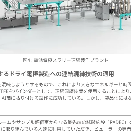
図4 : 電池電極スラリー連続製作プラント
減するドライ電極製造への連続混練技術の適用
を混練しようとするもので、これにより大きなエネルギーと時
TFEをバインダーとして、連続混練装置を使用することによ
、Al箔に貼り付ける試作に成功している。しかし、製品化には
ームやサンプル評価室からなる最先端の試験施設「RADEC
発に取り組んでいる人達に利用していただき、ビューラーの専