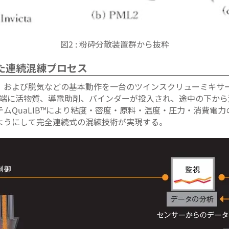
図2 : 粉砕分散装置群から抜粋
けた連続混練プロセス
、および脱気などの基本動作を一台のツインスクリューミキサ
左端に活物質、導電助剤、バインダーが投入され、途中の下か
ムQuaLIB™により粘度・密度・原料・温度・圧力・消費電
ようにして完全連続式の混練技術が実現する。