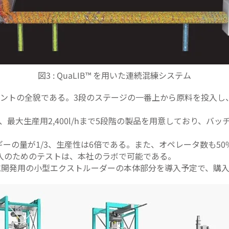
図3 : QuaLIB™ を用いた連続混練システム
ラントの全貌である。3段のステージの一番上から原料を投入し
ら、最大生産用2,400l/hまで5段階の製品を用意しており、
ーの量が1/3、生産性は6倍である。また、オペレータ数も50
入のためのテストは、本社のラボで可能である。
研究開発用の小型エクストルーダーの本体部分を導入予定で、購