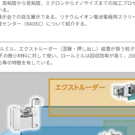
、高粘度から低粘度、ミクロンからナノサイズまでの加工プロ
いる。
展示会での目玉展示である、リチウムイオン電池電極用スラリ
センター（RADEC）について紹介する。
ールミル、エクストルーダー（混錬・押し出し）装置が扱う粒
以下の微小材料に対して使い、ロールミルは回収効率が高く、20
る等の特徴を有している。